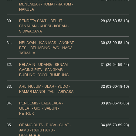
MENEMBAK - TOMAT - JARUM -
NAKULA
30.
PENDETA SAKTI - BELUT -
29 (28-63-53-13)
PANAHAN - KURSI - KORAN -
SIDIWACANA
31.
NELAYAN - IKAN MAS - ANGKAT
30 (23-99-58-49)
BESI - BELIMBING - WC - NAGA
TATMALA
32.
KELAMIN - UDANG - SENAM -
31 (26-94-59-44)
CACING PITA - SANGKAR
BURUNG - YUYU RUMPUNG
33.
AHLI NUJUM - ULAR - YUDO -
32 (03-60-18-10)
KAMAR MANDI - TALI - ABIYASA
34.
PENGEMIS - LABA LABA -
33 (09-86-16-36)
GULAT - GIGI - SABUN -
PETRUK
35.
ORANG BUTA - RUSA - SILAT -
34 (36-73-89-23)
JAMU - PARU PARU -
DESTARATA