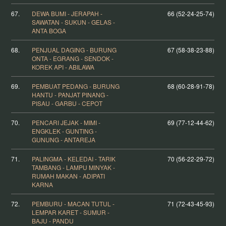
67.
DEWA BUMI - JERAPAH -
66 (52-24-25-74)
SAWATAN - SUKUN - GELAS -
ANTA BOGA
68.
PENJUAL DAGING - BURUNG
67 (58-38-23-88)
ONTA - EGRANG - SENDOK -
KOREK API - ABILAWA
69.
PEMBUAT PEDANG - BURUNG
68 (60-28-91-78)
HANTU - PANJAT PINANG -
PISAU - GARBU - CEPOT
70.
PENCARI JEJAK - MIMI -
69 (77-12-44-62)
ENGKLEK - GUNTING -
GUNUNG - ANTAREJA
71.
PALINGMA - KELEDAI - TARIK
70 (56-22-29-72)
TAMBANG - LAMPU MINYAK -
RUMAH MAKAN - ADIPATI
KARNA
72.
PEMBURU - MACAN TUTUL -
71 (72-43-45-93)
LEMPAR KARET - SUMUR -
BAJU - PANDU