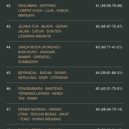
42.
PAHLAWAN - KEPITING -
41 (49-56-76-06)
LOMPAT KUDA - LILIN - SABUK -
WARSAYA
43.
JEJAKA TUA - BUAYA - GERAK
42 (45-97-72-47)
JALAN - CATUR - DOKTER -
LESMANA WIDAKTA
44.
JANDA MUDA (RONDHO) -
43 (40-71-41-21)
IKAN SURO - ANGGAR -
MAWAR - GRENDEL -
SUMBADRA
45.
BERANDAL - BADAK - SKIAIR -
44 (39-81-86-31)
SERULING - SISIR - CITRAKSA
46.
PENGEMBARA - BANTENG -
45 (42-51-75-01)
TERBANG LAYANG - KENDI -
TAS - RAMA
47.
NENEK MOYANG - ORANG
46 (48-64-73-14)
UTAN - TERJUN BEBAS - SIKAT
- TOKO - HYANG WENANG