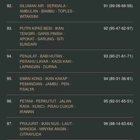
92.
SILUMAN AIR - SERIGALA -
91 (99-06-66-56)
AMBULAN - BAMBU - TOPLES -
WITAKSINI
93.
PUTRI KIPAS BESI - IKAN
92 (95-47-62-97)
TENGIRI - GARIS FINISH -
APOKAT - SARUNG - SITI
SUNDARI
94.
PENJILAT - BABI HUTAN -
93 (90-21-61-71)
PERAHU LAYAR - KAOS KAKI -
LAPANGAN - DURNA
95.
KWAN KONG - IKAN KAKAP -
94 (89-31-36-81)
PEMANDIAN - JAMBU - PEN -
P.SALYA
96.
PETANI - PERKUTUT - JALAN
95 (92-01-65-51)
RAYA - KUNCI - PISAU CUKUR -
IRAWAN
97.
PRAJURIT - IKAN NUS - LAUT -
96 (98-14-63-64)
MANGGA - MINYAK ANGIN -
CITRAYUDA