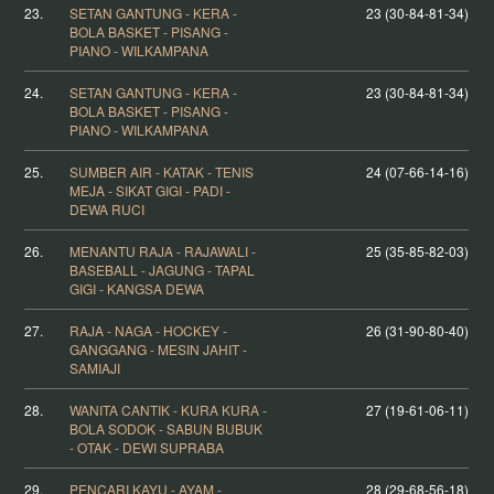
23.
SETAN GANTUNG - KERA -
23 (30-84-81-34)
BOLA BASKET - PISANG -
PIANO - WILKAMPANA
24.
SETAN GANTUNG - KERA -
23 (30-84-81-34)
BOLA BASKET - PISANG -
PIANO - WILKAMPANA
25.
SUMBER AIR - KATAK - TENIS
24 (07-66-14-16)
MEJA - SIKAT GIGI - PADI -
DEWA RUCI
26.
MENANTU RAJA - RAJAWALI -
25 (35-85-82-03)
BASEBALL - JAGUNG - TAPAL
GIGI - KANGSA DEWA
27.
RAJA - NAGA - HOCKEY -
26 (31-90-80-40)
GANGGANG - MESIN JAHIT -
SAMIAJI
28.
WANITA CANTIK - KURA KURA -
27 (19-61-06-11)
BOLA SODOK - SABUN BUBUK
- OTAK - DEWI SUPRABA
29.
PENCARI KAYU - AYAM -
28 (29-68-56-18)