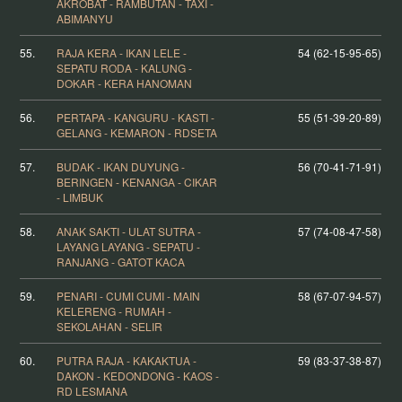
AKROBAT - RAMBUTAN - TAXI -
ABIMANYU
55.
RAJA KERA - IKAN LELE -
54 (62-15-95-65)
SEPATU RODA - KALUNG -
DOKAR - KERA HANOMAN
56.
PERTAPA - KANGURU - KASTI -
55 (51-39-20-89)
GELANG - KEMARON - RDSETA
57.
BUDAK - IKAN DUYUNG -
56 (70-41-71-91)
BERINGEN - KENANGA - CIKAR
- LIMBUK
58.
ANAK SAKTI - ULAT SUTRA -
57 (74-08-47-58)
LAYANG LAYANG - SEPATU -
RANJANG - GATOT KACA
59.
PENARI - CUMI CUMI - MAIN
58 (67-07-94-57)
KELERENG - RUMAH -
SEKOLAHAN - SELIR
60.
PUTRA RAJA - KAKAKTUA -
59 (83-37-38-87)
DAKON - KEDONDONG - KAOS -
RD LESMANA