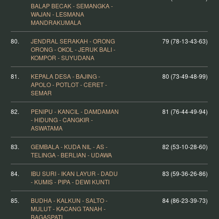
BALAP BECAK - SEMANGKA -
WAJAN - LESMANA
MANDRAKUMALA
80.
JENDRAL SERAKAH - ORONG
79 (78-13-43-63)
ORONG - OKOL - JERUK BALI -
KOMPOR - SUYUDANA
81.
KEPALA DESA - BAJING -
80 (73-49-48-99)
APOLO - POTLOT - CERET -
SEMAR
82.
PENIPU - KANCIL - DAMDAMAN
81 (76-44-49-94)
- HIDUNG - CANGKIR -
ASWATAMA
83.
GEMBALA - KUDA NIL - AS -
82 (53-10-28-60)
TELINGA - BERLIAN - UDAWA
84.
IBU SURI - IKAN LAYUR - DADU
83 (59-36-26-86)
- KUMIS - PIPA - DEWI KUNTI
85.
BUDHA - KALKUN - SALTO -
84 (86-23-39-73)
MULUT - KACANG TANAH -
BAGASPATI