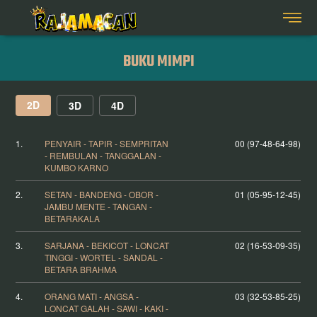
BUKU MIMPI
2D
3D
4D
1.
PENYAIR - TAPIR - SEMPRITAN
00 (97-48-64-98)
- REMBULAN - TANGGALAN -
KUMBO KARNO
2.
SETAN - BANDENG - OBOR -
01 (05-95-12-45)
JAMBU MENTE - TANGAN -
BETARAKALA
3.
SARJANA - BEKICOT - LONCAT
02 (16-53-09-35)
TINGGI - WORTEL - SANDAL -
BETARA BRAHMA
4.
ORANG MATI - ANGSA -
03 (32-53-85-25)
LONCAT GALAH - SAWI - KAKI -