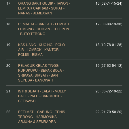
17.
ORANG SAKIT GUDIK - TAWON -
16 (02-74-15-24)
LEMPAR CAKRAM - SURAT -
NANAS - JEMBAWAN
18.
PEMADAT - BANGAU - LEMPAR
17 (08-88-13-38)
LEMBING - DURIAN - TELEPON
- BUTO TERONG
19.
KAS UANG - KUCING - POLO
18 (10-78-01-28)
AIR - LOMBOK - KANTOR
POLISI - BISMA
20.
PELACUR KELAS TINGGI -
19 (27-62-54-12)
KUPUKUPU - SEPAK BOLA -
SRIKAYA (SIRSAT) - BAN
SEPEDA - BANOWATI
21.
ISTRI SEJATI - LALAT - VOLLY
20 (06-72-19-22)
BALL - PALU - BAN MOBIL -
SETIAWATI
22.
PETI MATI - CAPUNG - TENIS -
22 (21-70-50-20)
TERONG - HARMONIKA -
ARJUNA & SEMBADRA