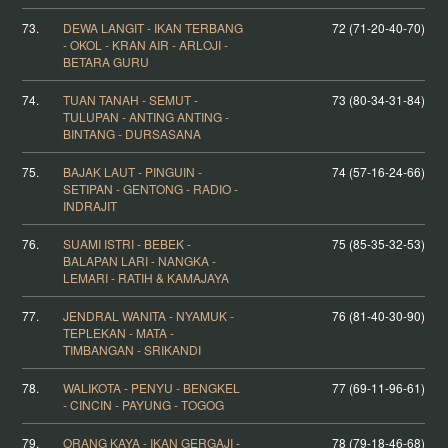
73.
DEWA LANGIT - IKAN TERBANG
72 (71-20-40-70)
- OKOL - KRAN AIR - ARLOJI -
BETARA GURU
74.
TUAN TANAH - SEMUT -
73 (80-34-31-84)
TULUPAN - ANTING ANTING -
BINTANG - DURSASANA
75.
BAJAK LAUT - PINGUIN -
74 (57-16-24-66)
SETIPAN - GENTONG - RADIO -
INDRAJIT
76.
SUAMI ISTRI - BEBEK -
75 (85-35-32-53)
BALAPAN LARI - NANGKA -
LEMARI - RATIH & KAMAJAYA
77.
JENDRAL WANITA - NYAMUK -
76 (81-40-30-90)
TEPLEKAN - MATA -
TIMBANGAN - SRIKANDI
78.
WALIKOTA - PENYU - BENGKEL
77 (69-11-96-61)
- CINCIN - PAYUNG - TOGOG
79.
ORANG KAYA - IKAN GERGAJI -
78 (79-18-46-68)