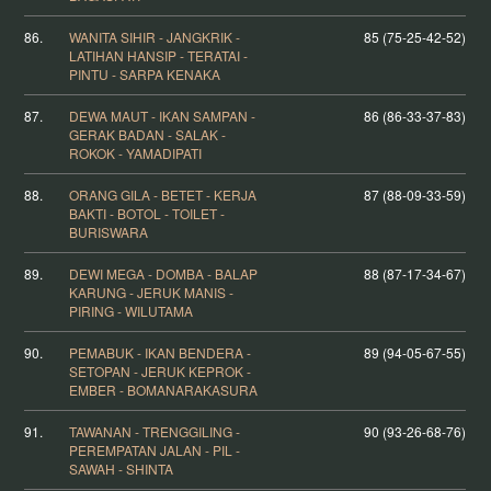
86.
WANITA SIHIR - JANGKRIK -
85 (75-25-42-52)
LATIHAN HANSIP - TERATAI -
PINTU - SARPA KENAKA
87.
DEWA MAUT - IKAN SAMPAN -
86 (86-33-37-83)
GERAK BADAN - SALAK -
ROKOK - YAMADIPATI
88.
ORANG GILA - BETET - KERJA
87 (88-09-33-59)
BAKTI - BOTOL - TOILET -
BURISWARA
89.
DEWI MEGA - DOMBA - BALAP
88 (87-17-34-67)
KARUNG - JERUK MANIS -
PIRING - WILUTAMA
90.
PEMABUK - IKAN BENDERA -
89 (94-05-67-55)
SETOPAN - JERUK KEPROK -
EMBER - BOMANARAKASURA
91.
TAWANAN - TRENGGILING -
90 (93-26-68-76)
PEREMPATAN JALAN - PIL -
SAWAH - SHINTA