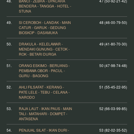
48.
BANCI - ZEBRA - UPACARA
47 (50-92-21-42)
BENDERA - TANGGA - HOTEL -
STUNA
49.
SI CEROBOH - LANDAK - MAIN
48 (46-00-79-50)
CATUR - GARUK - GEDUNG
BIOSKOP - DASAMUKA
50.
DRAKULA - KELELAWAR -
49 (41-80-70-30)
MENDAKI GUNUNG - CETOK -
ROK - BETARI DURGA
51.
ORANG ESKIMO - BERUANG -
50 (47-98-74-48)
PEMBAWA OBOR - PACUL -
GURU - BAGONG
52.
AHLI FILSAFAT - KERANG -
51 (55-45-22-95)
PATE LELE - TEBU - CELANA -
NARODO
53.
RAJA LAUT - IKAN PAUS - MAIN
52 (66-03-99-85)
TALI - MATAHARI - DOMPET -
ANTASENA
54.
PENJUAL SILAT - IKAN DURI -
53 (82-02-35-52)