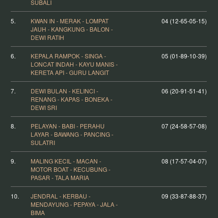
SUBALI
5.
KWAN IN - MERAK - LOMPAT
04 (12-65-05-15)
JAUH - KANGKUNG - BALON -
DEWI RATIH
6.
KEPALA RAMPOK - SINGA -
05 (01-89-10-39)
LONCAT INDAH - KAYU MANIS -
KERETA API - GURU LANGIT
7.
DEWI BULAN - KELINCI -
06 (20-91-51-41)
RENANG - KAPAS - BONEKA -
DEWI SRI
8.
PELAYAN - BABI - PERAHU
07 (24-58-57-08)
LAYAR - BAWANG - PANCING -
SULATRI
9.
MALING KECIL - MACAN -
08 (17-57-04-07)
MOTOR BOAT - KECUBUNG -
PASAR - TALA MARIA
10.
JENDRAL - KERBAU -
09 (33-87-88-37)
MENDAYUNG - PEPAYA - JALA -
BIMA