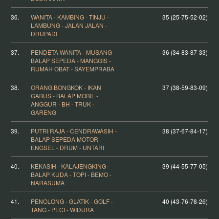
36.
WANITA - KAMBING - TINJU -
35 (25-75-52-02)
LAMBUNG - JALAN JALAN -
DRUPADI
37.
PENDETA WANITA - MUSANG -
36 (34-83-87-33)
BALAP SEPEDA - MANGGIS -
RUMAH OBAT - SAYEMPRABA
38.
ORANG BONGKOK - IKAN
37 (38-59-83-09)
GABUS - BALAP MOBIL -
ANGGUR - BH - TRUK -
GARENG
39.
PUTRI RAJA - CENDRAWASIH -
38 (37-67-84-17)
BALAP SEPEDA MOTOR -
ENGSEL - DRUM - UNTARI
40.
KEKASIH - KALAJENGKING -
39 (44-55-77-05)
BALAP KUDA - TOPI - BEMO -
NARASUMA
41.
PENOLONG - GLATIK - GOLF -
40 (43-76-78-26)
TANG - PECI - WIDURA